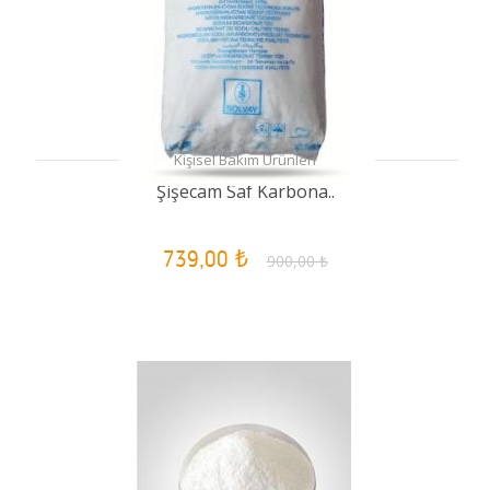
Kişisel Bakım Ürünleri
Şişecam Saf Karbona..
739,00 ₺
900,00 ₺