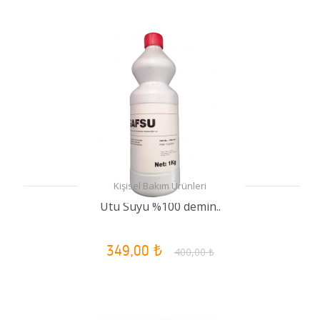
Kişisel Bakım Ürünleri
Ütü Suyu %100 demin..
349,00 ₺
400,00 ₺