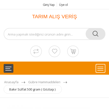
Giriş Yap
Üye ol
TARIM ALIŞ VERİŞ
Anasayfa
Gübre Hammaddeleri
Bakır Sülfat 500 gram ( Göztaşı )