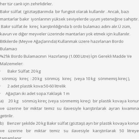
her tür canlı için zehirlidirler.
Bakır sülfat (göztaşı)tarımda bir fungisit olarak kullanılır . Ancak, bazı
mantarlar bakır iyonlarının yüksek seviyelerde uyum yeteneğine sahiptir.
Bakır sülfat ile kireç karıştırıldığında b ordo bulamacı adını alır.Ü züm,
kavun ve diğer meyveler üzerinde mantarları yok etmek için kullanılır.
Bitkilerde (Meyve Ağaçlarında) Kullanmak üzere hazırlanan Bordo
Bulamacı
%2’lik Bordo Bulamacının Hazırlanışı (1.000 Litre) İçin Gerekli Madde Ve
Malzemeler:
· Bakır Sülfat: 20 kg
sönmüş kireç : 20 kg sönmüş kireç (veya 10 kg sönmemiş kireç ),
· 2 adet plastik kova:50-60 litrelik
· Ağaçtan iki adet sopa.Yaklaşık 1 m
a) 20 kg sönmüş kireç (veya sönmemiş kireç) bir plastik kovaya konur
ve üzerine bir miktar temiz su ilavesiyle karıştırılarak ayran kıvamına
getirilir.
b) Benzer şekilde 20 kg Bakır sülfat (göztaşı) ayrı bir plastik kovaya konur
ve üzerine bir miktar temiz su ilavesiyle karıştırılarak 50 litreye
tamamlanır.