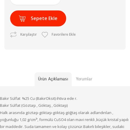
Sepete Ekle
Karşılaştır
Favorilere Ekle
Ürün Açıklaması
Yorumlar
Bakır Sülfat %25 Cu (BakırOksit) ihtiva ede r.
Bakır Sülfat (Göztaşı , Göktaş , Göktaşı)
Halk arasında göztaşı-göktaşı-göktaş-göğtaş olarak adlandırılan ,
yoğunluğu 1,02 g/cm³’, formülü CuSO4 olan mavi renkli ,küçük kristal yapılı
bir maddedir. Suda tamamen ve kolay çözünür.B
akır
lı bileşikler, sudaki