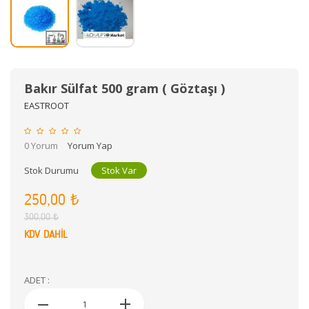
Bakır Sülfat 500 gram ( Göztaşı )
EASTROOT
0 Yorum
Yorum Yap
Stok Durumu
Stok Var
250,00 ₺
300,00 ₺
KDV DAHİL
ADET :