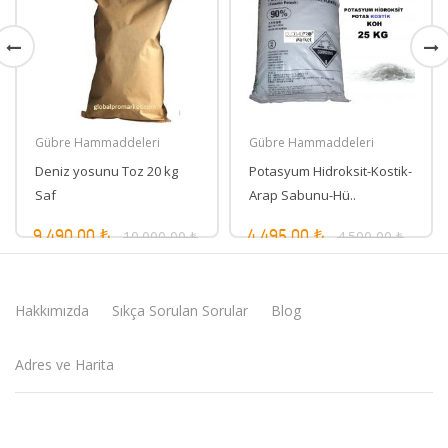
Gübre Hammaddeleri
Gübre Hammaddeleri
Deniz yosunu Toz 20 kg
Potasyum Hidroksit-Kostik-
Saf
Arap Sabunu-Hü..
10.000,00 ₺
4.500,00 ₺
9.490,00 ₺
4.495,00 ₺
Hakkımızda
Sıkça Sorulan Sorular
Blog
Adres ve Harita