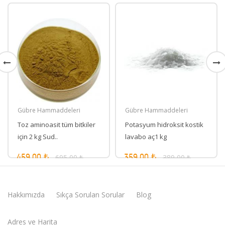
Gübre Hammaddeleri
Gübre Hammaddeleri
Toz aminoasit tüm bitkiler
Potasyum hidroksit kostik
için 2 kg Sud..
lavabo aç1 kg
695,00 ₺
389,00 ₺
459,00 ₺
359,00 ₺
Hakkımızda
Sıkça Sorulan Sorular
Blog
Adres ve Harita