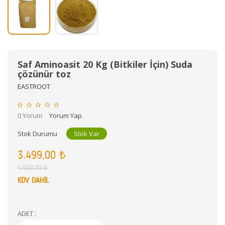
Saf Aminoasit 20 Kg (Bitkiler İçin) Suda
çözünür toz
EASTROOT
0 Yorum
Yorum Yap
Stok Durumu
Stok Var
3.499,00 ₺
4.500,00 ₺
KDV DAHİL
ADET :